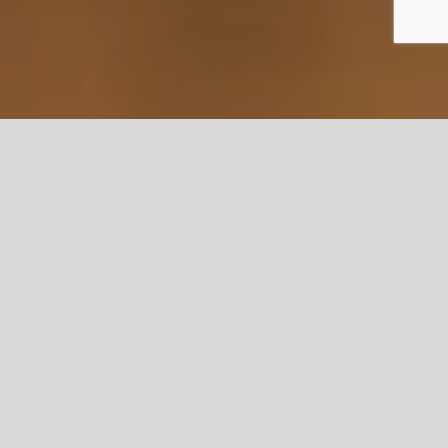
Spezialverpackungen und
Geschenk-Sets
Entdecken Sie originale Einfälle und Einzigartiges, die
Ausdrucksformen und Farben der Arbeit eines großen
Handwerkers. In unserer kleinen, sich ständig
weiterentwickelnden Welt der Spezialverpackungen und
Geschenk-Sets möchten wir neben absoluten
Überraschungen auch einige einzigartige
Produktvorschläge für Sie anbieten. Von einer
lustmachenden Vorschau bis hin zu Kuriositäten im
Dienste der Freude und Emotion unserer
leidenschaftlichsten Kunden. Gelegenheiten zum
Entdecken oder Ideen für ein außergewöhnliches