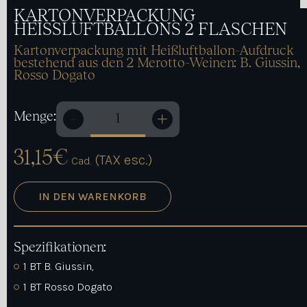
KARTONVERPACKUNG
HEISSLUFTBALLONS 2 FLASCHEN
Kartonverpackung mit Heißluftballon-Aufdruck
bestehend aus den 2 Merotto-Weinen: B. Giussin,
Rosso Dogato
Menge:
Kartonverpackung
Heißluftballons
31,15
€
2
(TAX esc.)
Cad.
Flaschen
Menge
IN DEN WARENKORB
Spezifikationen:
1 BT B. Giussin,
1 BT Rosso Dogato