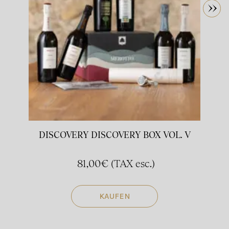
DISCOVERY DISCOVERY BOX VOL. V
B
81,00
€
(TAX esc.)
KAUFEN