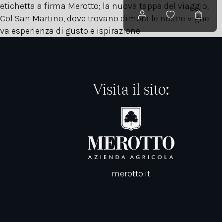
 etichetta a firma Merotto; la nuova tappa del viaggio,
Col San Martino, dove trovano dimora le nostre vigne
a esperienza di gusto e ispirazione.
Visita il sito:
merotto.it