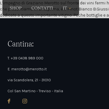
L’impegno di Graziano Merotto sul fronte dei vini fermi h
SHOP
CONTATTI
IT
main
Languages
che presentiamo in anteprima, è il Pinot Bianco B.Gius
dedicate a questo importante vitigno. Poche bottiglie 
EN
Navigation
Navigation
Cantina:
T. +39 0438 989 000
E. merotto@merotto.it
via Scandolera, 21 - 31010
Col San Martino - Treviso - Italia