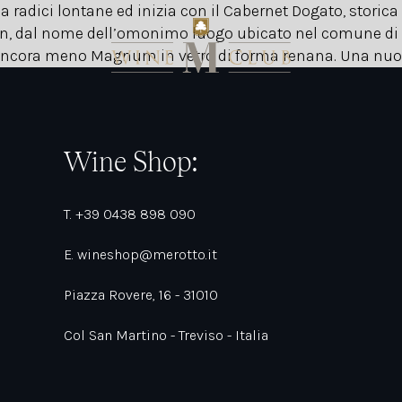
a radici lontane ed inizia con il Cabernet Dogato, storica
sin, dal nome dell’omonimo luogo ubicato nel comune di 
e ancora meno Magnum in vetro di forma renana. Una nuov
Wine Shop:
T. +39 0438 898 090
E. wineshop@merotto.it
Piazza Rovere, 16 - 31010
Col San Martino - Treviso - Italia